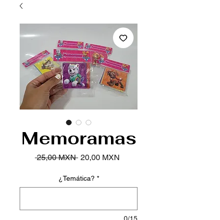
Memoramas
Precio
Precio de oferta
 25,00 MXN 
20,00 MXN
¿Temática?
*
0/15