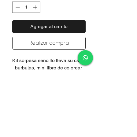
Agregar al carrito
Realizar compra
Kit sorpesa sencillo lleva su caja, 
burbujas, mini libro de colorear 
con 16 dibujos, 3 crayolas y un 
juguete y le sale en $65
Kit sorpesa con slime es lo 
mismo pero en lugar de juguete 
es un botecito  de slime ese le 
sale en $70