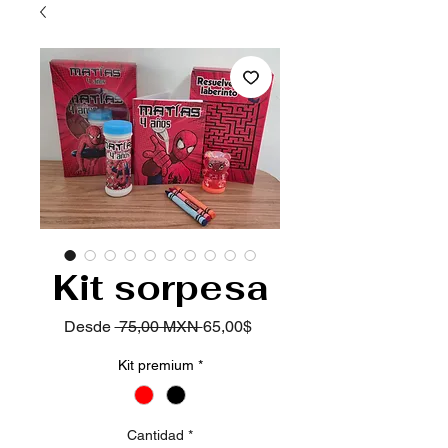
Kit sorpesa
Precio
Precio de oferta
Desde
 75,00 MXN 
65,00$
Kit premium
*
Cantidad
*