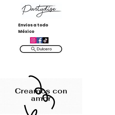
Envios a todo
México
Dulcero
Creamos con
amor